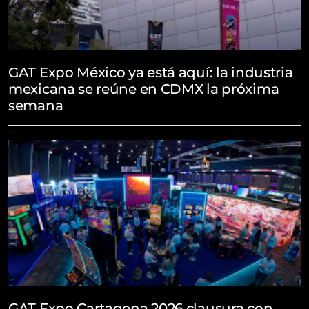
GAT Expo México ya está aquí: la industria
mexicana se reúne en CDMX la próxima
semana
May 8, 2026
GAT Expo Cartagena 2026 clausura con