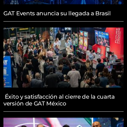
GAT Events anuncia su llegada a Brasil
June 19, 2026
Éxito y satisfacción al cierre de la cuarta
versión de GAT México
May 21, 2026