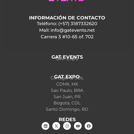
INFORMACIÓN DE CONTACTO
Teléfono: (+57) 3187332620
Mail: info@gatevents.net
Carrera 3 #10-65 of. 702
GAT EVENTS
GAT Expo
GAT EXPO
Cartagena, COL
CDMX, MX
Sao Paulo, BRA
San Juan, PR
Bogotá, COL
Santo Domingo, RD
REDES