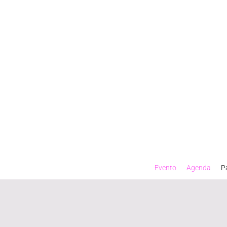
Días
Horas
Minutos
Segundos
Evento
Agenda
P