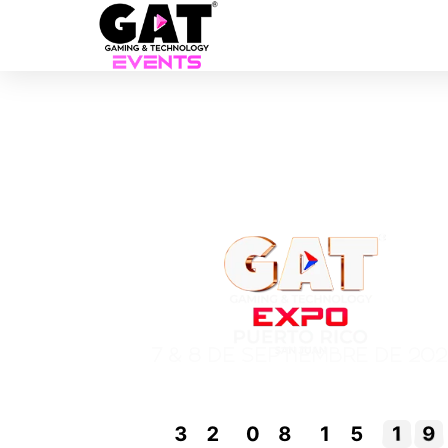
7 & 8 DE SEPTIEMBRE DE 20
Nos vemos en:
3
2
0
8
1
5
1
7