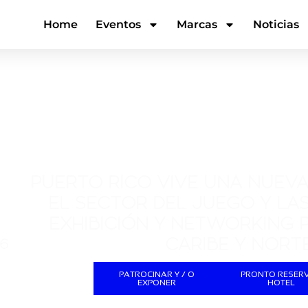
Home
Eventos
Marcas
Noticias
PUERTO RICO VIVE UNA NUEVA
EL SECTOR DEL JUEGO Y LAS
EXHIBICIÓN Y NETWORKING P
CARIBE Y NORT
26
PATROCINAR Y / O
PRONTO RESER
EXPONER
HOTEL