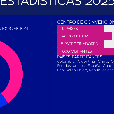
ESTADÍSTICAS 202
CENTRO DE CONVENCION
 EXPOSICIÓN
19 PAÍSES
24 EXPOSITORES
5 PATROCINADORES
1000 VISITANTES
PAÍSES PARTICIPANTES
Colombia, Argentina, China, C
Estados unidos, España, Guatem
rico, Reino unido, República ch