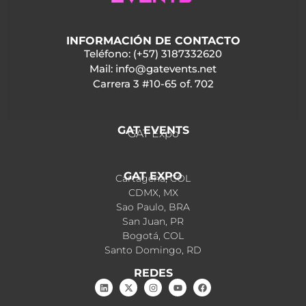
INFORMACIÓN DE CONTACTO
Teléfono: (+57) 3187332620
Mail: info@gatevents.net
Carrera 3 #10-65 of. 702
GAT EVENTS
GAT Expo
GAT EXPO
Cartagena, COL
CDMX, MX
Sao Paulo, BRA
San Juan, PR
Bogotá, COL
Santo Domingo, RD
REDES