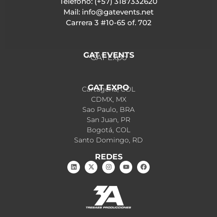
Teléfono: (+57) 3187332620
Mail: info@gatevents.net
Carrera 3 #10-65 of. 702
GAT EVENTS
GAT Expo
GAT EXPO
Cartagena, COL
CDMX, MX
Sao Paulo, BRA
San Juan, PR
Bogotá, COL
Santo Domingo, RD
REDES